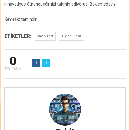
nihayetinde öğreneceğimizi tahmin ediyoruz. Beklemedeyiz.
Kaynak:
tamindir
ETİKETLER:
techland
Dying Light
0
PAYLAŞIM