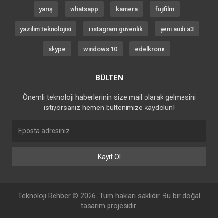
yarış
whatsapp
kamera
fujifilm
yazılım teknolojisi
instagram güvenlik
yeni audi a3
skype
windows 10
edelkrone
BÜLTEN
Önemli teknoloji haberlerinin size mail olarak gelmesini
istiyorsanız hemen bültenimize kaydolun!
Kayıt Ol
Teknoloji Rehber © 2026. Tüm hakları saklıdır. Bu bir
doğal
tasarım
projesidir.