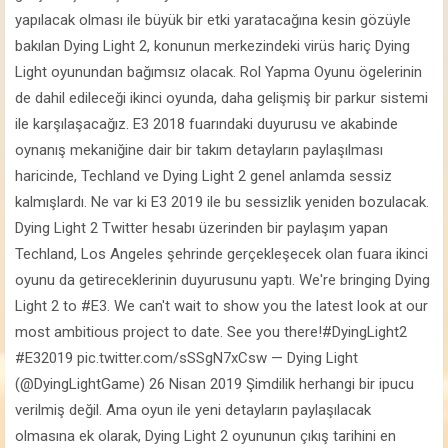
yapılacak olması ile büyük bir etki yaratacağına kesin gözüyle
bakılan Dying Light 2, konunun merkezindeki virüs hariç Dying
Light oyunundan bağımsız olacak. Rol Yapma Oyunu ögelerinin
de dahil edileceği ikinci oyunda, daha gelişmiş bir parkur sistemi
ile karşılaşacağız. E3 2018 fuarındaki duyurusu ve akabinde
oynanış mekaniğine dair bir takım detayların paylaşılması
haricinde, Techland ve Dying Light 2 genel anlamda sessiz
kalmışlardı. Ne var ki E3 2019 ile bu sessizlik yeniden bozulacak.
Dying Light 2 Twitter hesabı üzerinden bir paylaşım yapan
Techland, Los Angeles şehrinde gerçekleşecek olan fuara ikinci
oyunu da getireceklerinin duyurusunu yaptı. We're bringing Dying
Light 2 to #E3. We can't wait to show you the latest look at our
most ambitious project to date. See you there!#DyingLight2
#E32019 pic.twitter.com/sSSgN7xCsw — Dying Light
(@DyingLightGame) 26 Nisan 2019 Şimdilik herhangi bir ipucu
verilmiş değil. Ama oyun ile yeni detayların paylaşılacak
olmasına ek olarak, Dying Light 2 oyununun çıkış tarihini en