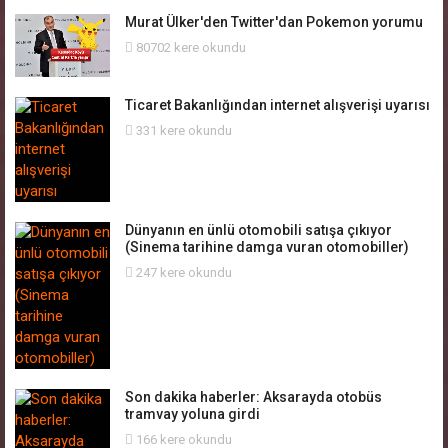
Murat Ülker'den Twitter'dan Pokemon yorumu
80702 kere okundu
Ticaret Bakanlığından internet alışverişi uyarısı
331 kere okundu
Dünyanın en ünlü otomobili satışa çıkıyor
(Sinema tarihine damga vuran otomobiller)
247 kere okundu
Son dakika haberler: Aksarayda otobüs
tramvay yoluna girdi
166 kere okundu